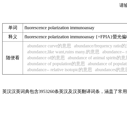
请
单词
fluorescence polarization immunoassay
释义
fluorescence polarization immunoassay {=FP
abundance curve的意思
abundance/frequency rati
abundance,like want,ruins many.的意思
abundance-
随便看
abundance of的意思
abundance of animal spirits的
abundance of population的意思
abundance of popula
abundance-- relative isotopic的意思
abundances的意
英汉汉英词典包含3953260条英汉及汉英翻译词条，涵盖了