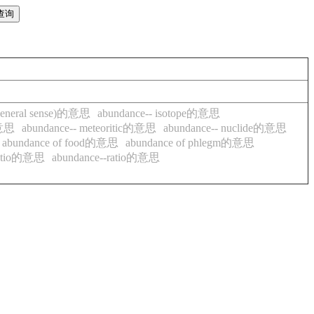
 general sense)的意思
abundance-- isotope的意思
的意思
abundance-- meteoritic的意思
abundance-- nuclide的意思
abundance of food的意思
abundance of phlegm的意思
ratio的意思
abundance--ratio的意思