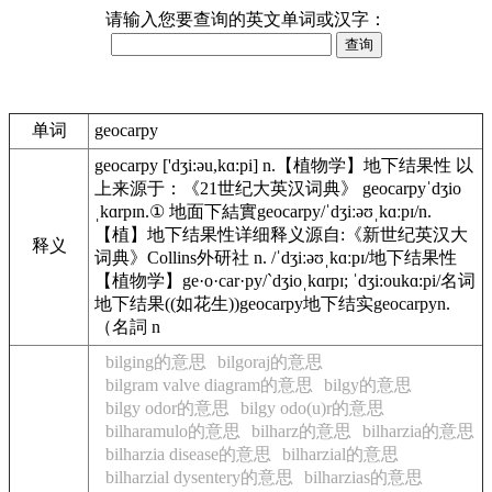
请输入您要查询的英文单词或汉字：
单词
geocarpy
geocarpy ['dʒi:əu,kɑ:pi] n.【植物学】地下结果性 以
上来源于：《21世纪大英汉词典》 geocarpyˈdʒio
ˌkɑrpɪn.① 地面下結實geocarpy/ˈdʒiːəʊˌkɑːpɪ/n.
【植】地下结果性详细释义源自:《新世纪英汉大
释义
词典》Collins外研社 n. /ˈdʒiːəʊˌkɑːpɪ/地下结果性
【植物学】ge·o·car·py/`dʒioˌkɑrpɪ; ˈdʒi:oukɑ:pi/名词
地下结果((如花生))geocarpy地下结实geocarpyn.
（名詞 n
bilging的意思
bilgoraj的意思
bilgram valve diagram的意思
bilgy的意思
bilgy odor的意思
bilgy odo(u)r的意思
bilharamulo的意思
bilharz的意思
bilharzia的意思
bilharzia disease的意思
bilharzial的意思
bilharzial dysentery的意思
bilharzias的意思