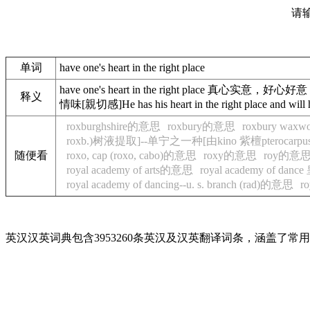
请
单词
have one's heart in the right place
have one's heart in the right place 真
释义
情味[親切感]He has his heart in the right place
roxburghshire的意思
roxbury的意思
roxbury wa
roxb.)树液提取]--单宁之一种[由kino 紫檀pterocarpu
随便看
roxo, cap (roxo, cabo)的意思
roxy的意思
roy的意
royal academy of arts的意思
royal academy of 
royal academy of dancing--u. s. branch (rad)的意思
r
英汉汉英词典包含3953260条英汉及汉英翻译词条，涵盖了