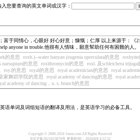
输入您要查询的英文单词或汉字：
心实意，好心好意；富于同情心，心眼好 好心好意；慷慨；仁厚 以上来源于：《21世纪大英汉词典》
 and will help anyone in trouble.他很有人情味，願意幫助任何有困難的人。
xwork的意思
roxb.)--water banyan (eugenia operculata的意思
roxbyi
s narsupium的意思
roxithromycin的意思
roxl. 及schleichera trij
思
roy.的意思
royal的意思
royal academician的意思
royal aca
dance 皇家舞蹈学院的意思
royal academy of dancing的意思
royal acad
oyal academy of dancing，u. s. branch的意思
常用英语单词及词组短语的翻译及用法，是英语学习的必备工具。
Copyright © 2000-2024 1mrm.com All Rights Reserved
京ICP备2021023879号
更新时间：2026/8/8 4:22:52