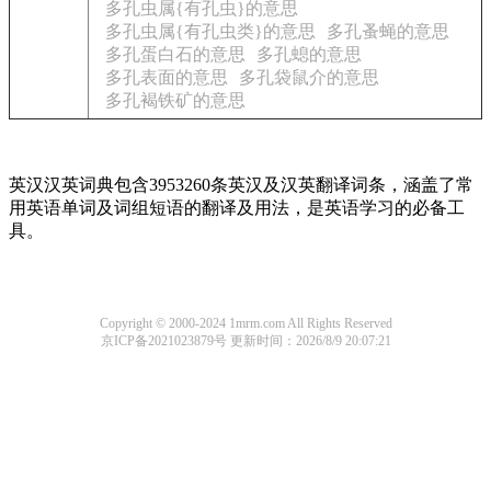
多孔虫属{有孔虫}的意思
多孔虫属{有孔虫类}的意思
多孔蚤蝇的意思
多孔蛋白石的意思
多孔螅的意思
多孔表面的意思
多孔袋鼠介的意思
多孔褐铁矿的意思
英汉汉英词典包含3953260条英汉及汉英翻译词条，涵盖了常
用英语单词及词组短语的翻译及用法，是英语学习的必备工
具。
Copyright © 2000-2024 1mrm.com All Rights Reserved
京ICP备2021023879号
更新时间：2026/8/9 20:07:21