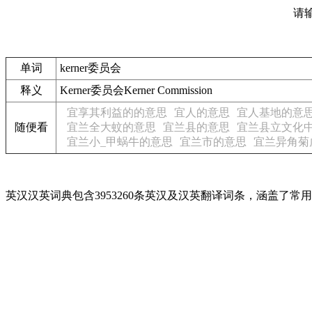
请
单词
kerner委员会
释义
Kerner委员会Kerner Commission
宜享其利益的的意思
宜人的意思
宜人基地的意
随便看
宜兰全大蚊的意思
宜兰县的意思
宜兰县立文化
宜兰小_甲蜗牛的意思
宜兰市的意思
宜兰异角菊
英汉汉英词典包含3953260条英汉及汉英翻译词条，涵盖了