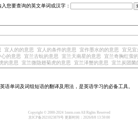
输入您要查询的英文单词或汉字：
思
宜人的的意思
宜人的条件的意思
宜作墨水的的意思
宜兄宜
中心的意思
宜兰古蚖的意思
宜兰天南星的意思
宜兰奇胸红萤
虎的意思
宜兰微隐翅菊虎的意思
宜兰泽蟹的意思
宜兰炭团菌
常用英语单词及词组短语的翻译及用法，是英语学习的必备工具。
Copyright © 2000-2024 1mrm.com All Rights Reserved
京ICP备2021023879号
更新时间：2026/8/8 13:59:00