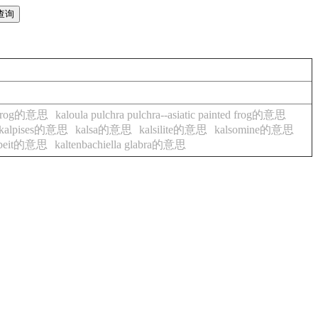
ted frog的意思
kaloula pulchra pulchra--asiatic painted frog的意思
kalpises的意思
kalsa的意思
kalsilite的意思
kalsomine的意思
arbeit的意思
kaltenbachiella glabra的意思